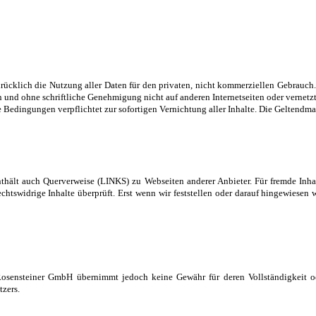
sdrücklich die Nutzung aller Daten für den privaten, nicht kommerziellen Gebrauch
 und ohne schriftliche Genehmigung nicht auf anderen Internetseiten oder vernetz
edingungen verpflichtet zur sofortigen Vernichtung aller Inhalte. Die Geltendma
enthält auch Querverweise (LINKS) zu Webseiten anderer Anbieter. Für fremde Inhal
htswidrige Inhalte überprüft. Erst wenn wir feststellen oder darauf hingewiesen 
t. Rosensteiner GmbH übernimmt jedoch keine Gewähr für deren Vollständigkeit
tzers.