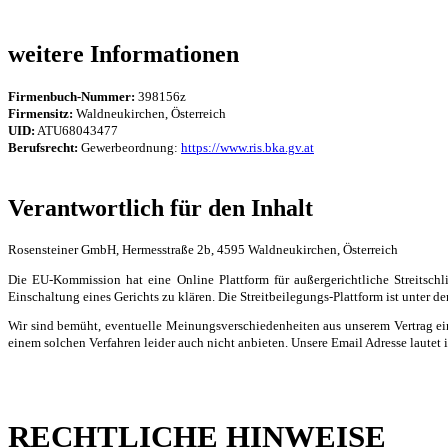
weitere Informationen
Firmenbuch-Nummer:
398156z
Firmensitz:
Waldneukirchen, Österreich
UID:
ATU68043477
Berufsrecht:
Gewerbeordnung:
https://www.ris.bka.gv.at
Verantwortlich für den Inhalt
Rosensteiner GmbH, Hermesstraße 2b, 4595 Waldneukirchen, Österreich
Die EU-Kommission hat eine Online Plattform für außergerichtliche Streitschl
Einschaltung eines Gerichts zu klären. Die Streitbeilegungs-Plattform ist unter 
Wir sind bemüht, eventuelle Meinungsverschiedenheiten aus unserem Vertrag ein
einem solchen Verfahren leider auch nicht anbieten. Unsere Email Adresse lautet 
RECHTLICHE HINWEISE