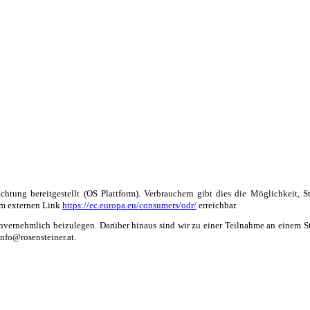
ichtung bereitgestellt (OS Plattform). Verbrauchern gibt dies die Möglichkeit,
dem externen Link
https://ec.europa.eu/consumers/odr/
erreichbar.
vernehmlich beizulegen. Darüber hinaus sind wir zu einer Teilnahme an einem St
info@rosensteiner.at.