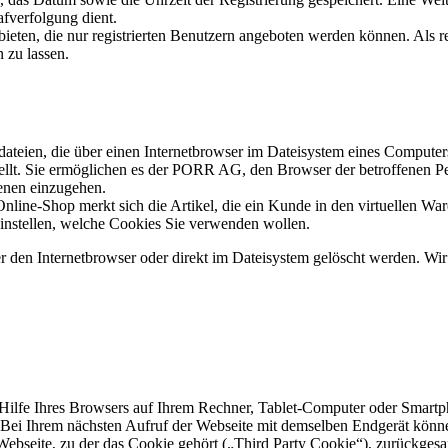
afverfolgung dient.
ieten, die nur registrierten Benutzern angeboten werden können. Als reg
 zu lassen.
teien, die über einen Internetbrowser im Dateisystem eines Computer
tellt. Sie ermöglichen es der PORR AG, den Browser der betroffenen P
fenen einzugehen.
line-Shop merkt sich die Artikel, die ein Kunde in den virtuellen War
einstellen, welche Cookies Sie verwenden wollen.
r den Internetbrowser oder direkt im Dateisystem gelöscht werden. Wir
 Hilfe Ihres Browsers auf Ihrem Rechner, Tablet-Computer oder Smartp
Bei Ihrem nächsten Aufruf der Webseite mit demselben Endgerät können
Webseite, zu der das Cookie gehört („Third Party Cookie“), zurückgesa