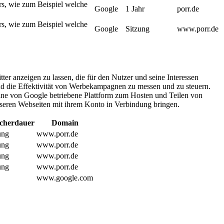
rs, wie zum Beispiel welche
Google
1 Jahr
porr.de
rs, wie zum Beispiel welche
Google
Sitzung
www.porr.de
er anzeigen zu lassen, die für den Nutzer und seine Interessen
und die Effektivität von Werbekampagnen zu messen und zu steuern.
ine von Google betriebene Plattform zum Hosten und Teilen von
nseren Webseiten mit ihrem Konto in Verbindung bringen.
icherdauer
Domain
ung
www.porr.de
ung
www.porr.de
ung
www.porr.de
ung
www.porr.de
www.google.com