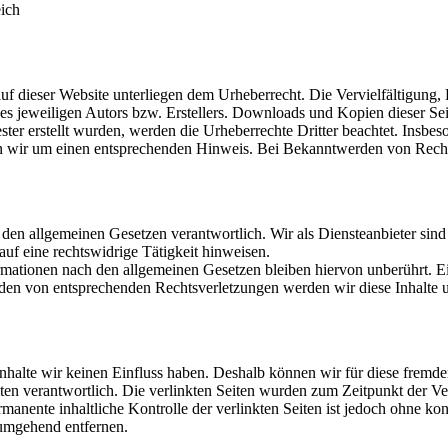
eich
 auf dieser Website unterliegen dem Urheberrecht. Die Vervielfältigung
 jeweiligen Autors bzw. Erstellers. Downloads und Kopien dieser Seite
ester erstellt wurden, werden die Urheberrechte Dritter beachtet. Insbes
en wir um einen entsprechenden Hinweis. Bei Bekanntwerden von Recht
 den allgemeinen Gesetzen verantwortlich. Wir als Diensteanbieter sind 
uf eine rechtswidrige Tätigkeit hinweisen.
ationen nach den allgemeinen Gesetzen bleiben hiervon unberührt. Ein
den von entsprechenden Rechtsverletzungen werden wir diese Inhalte 
 Inhalte wir keinen Einfluss haben. Deshalb können wir für diese fremd
 Seiten verantwortlich. Die verlinkten Seiten wurden zum Zeitpunkt der
manente inhaltliche Kontrolle der verlinkten Seiten ist jedoch ohne ko
umgehend entfernen.