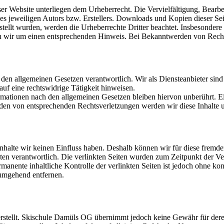
er Website unterliegen dem Urheberrecht. Die Vervielfältigung, Bearbe
 jeweiligen Autors bzw. Erstellers. Downloads und Kopien dieser Seite
tellt wurden, werden die Urheberrechte Dritter beachtet. Insbesondere 
en wir um einen entsprechenden Hinweis. Bei Bekanntwerden von Recht
 den allgemeinen Gesetzen verantwortlich. Wir als Diensteanbieter sind 
uf eine rechtswidrige Tätigkeit hinweisen.
ationen nach den allgemeinen Gesetzen bleiben hiervon unberührt. Ein
den von entsprechenden Rechtsverletzungen werden wir diese Inhalte 
 Inhalte wir keinen Einfluss haben. Deshalb können wir für diese fremd
 Seiten verantwortlich. Die verlinkten Seiten wurden zum Zeitpunkt der
manente inhaltliche Kontrolle der verlinkten Seiten ist jedoch ohne ko
umgehend entfernen.
erstellt. Skischule Damüls OG übernimmt jedoch keine Gewähr für deren