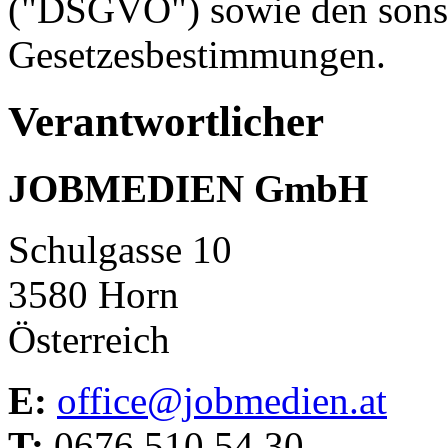
("DSGVO") sowie den sonst
Gesetzesbestimmungen.
Verantwortlicher
JOBMEDIEN GmbH
Schulgasse 10
3580 Horn
Österreich
E:
office@jobmedien.at
T:
0676 510 54 30