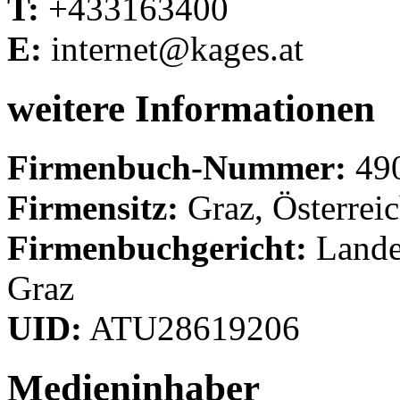
T:
+433163400
E:
internet@kages.at
weitere Informationen
Firmenbuch-Nummer:
49
Firmensitz:
Graz, Österrei
Firmenbuchgericht:
Landes
Graz
UID:
ATU28619206
Medieninhaber