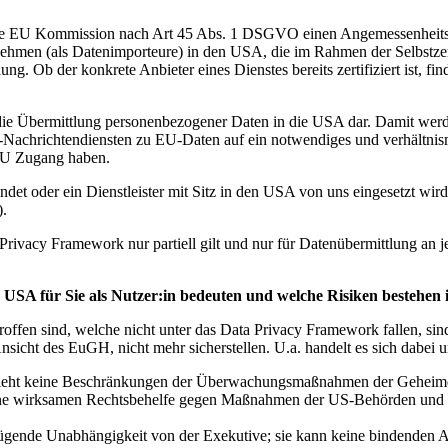
23 die EU Kommission nach Art 45 Abs. 1 DSGVO einen Angemessenheit
men (als Datenimporteure) in den USA, die im Rahmen der Selbstzerti
ng. Ob der konkrete Anbieter eines Dienstes bereits zertifiziert ist, find
r die Übermittlung personenbezogener Daten in die USA dar. Damit we
-Nachrichtendiensten zu EU-Daten auf ein notwendiges und verhältnism
 EU Zugang haben.
det oder ein Dienstleister mit Sitz in den USA von uns eingesetzt wird,
).
 Privacy Framework nur partiell gilt und nur für Datenübermittlung an j
 USA für Sie als Nutzer:in bedeuten und welche Risiken besteh
roffen sind, welche nicht unter das Data Privacy Framework fallen, si
sicht des EuGH, nicht mehr sicherstellen. U.a. handelt es sich dabei 
) sieht keine Beschränkungen der Überwachungsmaßnahmen der Geheimd
eine wirksamen Rechtsbehelfe gegen Maßnahmen der US-Behörden und si
nügende Unabhängigkeit von der Exekutive; sie kann keine bindenden