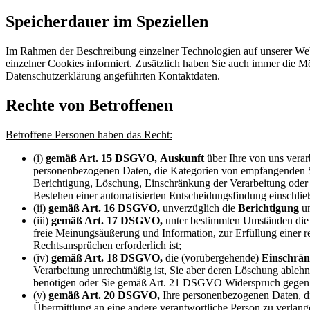
Speicherdauer im Speziellen
Im Rahmen der Beschreibung einzelner Technologien auf unserer Webs
einzelner Cookies informiert. Zusätzlich haben Sie auch immer die Mög
Datenschutzerklärung angeführten Kontaktdaten.
Rechte von Betroffenen
Betroffene Personen haben das Recht:
(i)
gemäß Art. 15 DSGVO,
Auskunft
über Ihre von uns verar
personenbezogenen Daten, die Kategorien von empfangenden Ste
Berichtigung, Löschung, Einschränkung der Verarbeitung oder 
Bestehen einer automatisierten Entscheidungsfindung einschließ
(ii)
gemäß Art. 16 DSGVO,
unverzüglich die
Berichtigung
un
(iii)
gemäß Art. 17 DSGVO,
unter bestimmten Umständen di
freie Meinungsäußerung und Information, zur Erfüllung einer 
Rechtsansprüchen erforderlich ist;
(iv)
gemäß Art. 18 DSGVO,
die (vorübergehende)
Einschrän
Verarbeitung unrechtmäßig ist, Sie aber deren Löschung ableh
benötigen oder Sie gemäß Art. 21 DSGVO Widerspruch gegen d
(v)
gemäß Art. 20 DSGVO,
Ihre personenbezogenen Daten, die
Übermittlung an eine andere verantwortliche Person zu verlange