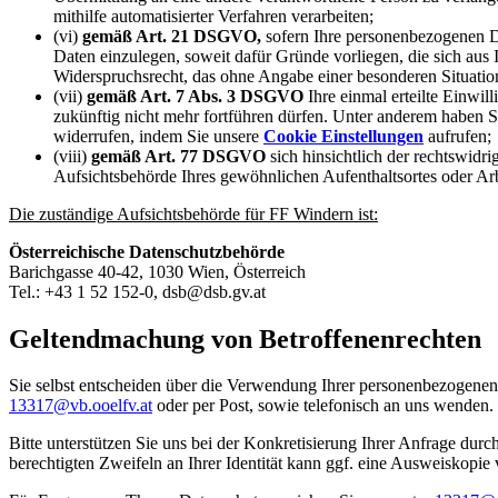
mithilfe automatisierter Verfahren verarbeiten;
(vi)
gemäß Art. 21 DSGVO,
sofern Ihre personenbezogenen Da
Daten einzulegen, soweit dafür Gründe vorliegen, die sich aus 
Widerspruchsrecht, das ohne Angabe einer besonderen Situatio
(vii)
gemäß Art. 7 Abs. 3 DSGVO
Ihre einmal erteilte Einwil
zukünftig nicht mehr fortführen dürfen. Unter anderem haben S
widerrufen, indem Sie unsere
Cookie Einstellungen
aufrufen;
(viii)
gemäß Art. 77 DSGVO
sich hinsichtlich der rechtswidr
Aufsichtsbehörde Ihres gewöhnlichen Aufenthaltsortes oder Ar
Die zuständige Aufsichtsbehörde für FF Windern ist:
Österreichische Datenschutzbehörde
Barichgasse 40-42, 1030 Wien, Österreich
Tel.: +43 1 52 152-0, dsb@dsb.gv.at
Geltendmachung von Betroffenenrechten
Sie selbst entscheiden über die Verwendung Ihrer personenbezogenen
13317@vb.ooelfv.at
oder per Post, sowie telefonisch an uns wenden.
Bitte unterstützen Sie uns bei der Konkretisierung Ihrer Anfrage dur
berechtigten Zweifeln an Ihrer Identität kann ggf. eine Ausweiskopie