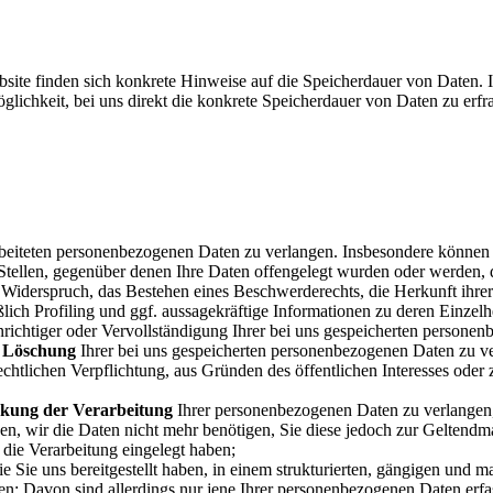
ite finden sich konkrete Hinweise auf die Speicherdauer von Daten. I
lichkeit, bei uns direkt die konkrete Speicherdauer von Daten zu erfra
beiteten personenbezogenen Daten zu verlangen. Insbesondere können 
llen, gegenüber denen Ihre Daten offengelegt wurden oder werden, di
Widerspruch, das Bestehen eines Beschwerderechts, die Herkunft ihrer 
lich Profiling und ggf. aussagekräftige Informationen zu deren Einzelh
richtiger oder Vervollständigung Ihrer bei uns gespeicherten persone
e
Löschung
Ihrer bei uns gespeicherten personenbezogenen Daten zu ve
rechtlichen Verpflichtung, aus Gründen des öffentlichen Interesses od
kung der Verarbeitung
Ihrer personenbezogenen Daten zu verlangen, s
nen, wir die Daten nicht mehr benötigen, Sie diese jedoch zur Gelte
ie Verarbeitung eingelegt haben;
 Sie uns bereitgestellt haben, in einem strukturierten, gängigen und m
n; Davon sind allerdings nur jene Ihrer personenbezogenen Daten erfass