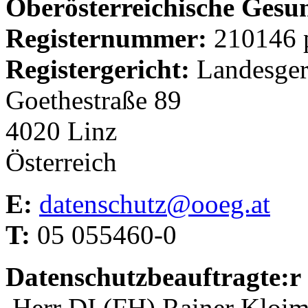
Oberösterreichische Ges
Registernummer:
210146 
Registergericht:
Landesger
Goethestraße 89
4020 Linz
Österreich
E:
datenschutz@ooeg.at
T:
05 055460-0
Datenschutzbeauftragte:r
Herr DI (FH) Rainer Kloim