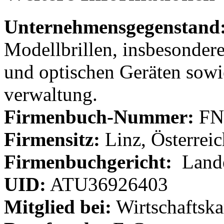
Unternehmensgegenstand
Modellbrillen, ins­beson­dere B
und optis­chen Geräten sowi
ver­wal­tung.
Firmenbuch-Nummer:
FN
Firmensitz:
Linz, Österreic
Firmenbuchgericht:
Lande
UID:
ATU36926403
Mitglied bei:
Wirtschaft­s