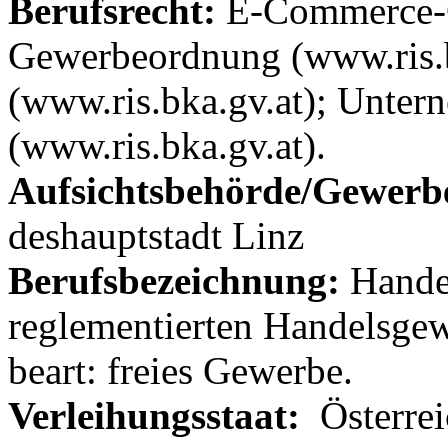
Berufsrecht:
E-Com­merce-G
Gewer­be­ord­nung (www.ris.b
(www.ris.bka.gv.at); Untern
(www.ris.bka.gv.at).
Aufsichtsbehörde/Gewerb
deshaupt­stadt Linz
Berufsbezeichnung:
Han­de
regle­men­tierten Han­dels­g
beart: freies Gewerbe.
Verleihungsstaat:
Österrei