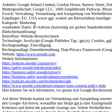
Anbieter: Google Ireland Limited, Gordon House, Barrow Street, Dubl
Muttergesellschaft: Google LLC, 1600 Amphitheatre Parkway, Mou
Zweck: Verwaltung, Vermarktung und Ausspielung von Werbeflächen 
Empfänger: EU, USA sowie ggf. weitere am Bietverfahren beteiligte
Kategorie: Marketing
verarbeitete Daten: IP-Adresse (kurzzeitig zur groben Standortbest
Bildschirmauflösung)
Betroffene: Website-Besucher:innen
Technologie: JavaScript (Google Publisher Tag / gpt.js), Cookies, ggf
Rechtsgrundlage: Einwilligung
Rechtsgrundlage Datenübermittlung: Data Privacy Framework (Google
Website:
https://www.google.com
Weitere Informationen:
https://policies.google.com/privacy
https://safety.google/intl/de/principles/
https://business.safety.google/privacy/
https://business.safety.google/adsprocessorterms/
https://policies.google.com/technologies/ads
https://www.google.com/about/company/user-consent-policy-help
Hier können Sie sich informieren, wo genau sich Google-Rechenzent
Auf dieser Website kommt zur Vermarktung und Ausspielung unserer 
den Google-Ad-Server, woraufhin das Skript gpt.js eine Anzeigenanfrag
Kriterien) und liefert die passende Anzeige aus. Sofern Werbefläch