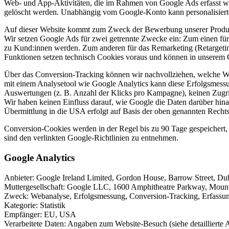
Web- und App-Aktivitäten, die im Rahmen von Google Ads erfasst w
gelöscht werden. Unabhängig vom Google-Konto kann personalisierte 
Auf dieser Website kommt zum Zweck der Bewerbung unserer Produk
Wir setzen Google Ads für zwei getrennte Zwecke ein: Zum einen für 
zu Kund:innen werden. Zum anderen für das Remarketing (Retargetin
Funktionen setzen technisch Cookies voraus und können in unserem Co
Über das Conversion-Tracking können wir nachvollziehen, welche W
mit einem Analysetool wie Google Analytics kann diese Erfolgsmessung 
Auswertungen (z. B. Anzahl der Klicks pro Kampagne), keinen Zugri
Wir haben keinen Einfluss darauf, wie Google die Daten darüber hin
Übermittlung in die USA erfolgt auf Basis der oben genannten Recht
Conversion-Cookies werden in der Regel bis zu 90 Tage gespeichert
sind den verlinkten Google-Richtlinien zu entnehmen.
Google Analytics
Anbieter: Google Ireland Limited, Gordon House, Barrow Street, Du
Muttergesellschaft: Google LLC, 1600 Amphitheatre Parkway, Mou
Zweck: Webanalyse, Erfolgsmessung, Conversion-Tracking, Erfassung
Kategorie: Statistik
Empfänger: EU, USA
Verarbeitete Daten: Angaben zum Website-Besuch (siehe detaillierte 