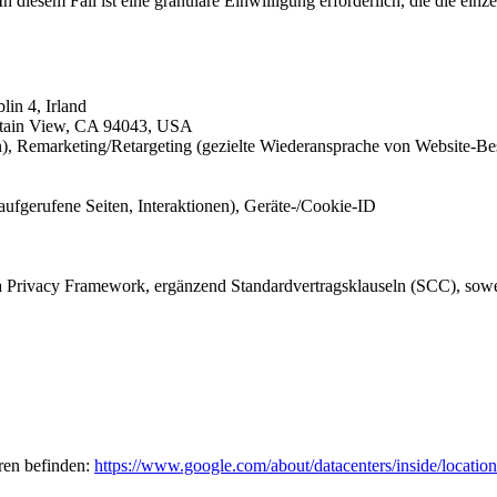
 diesem Fall ist eine granulare Einwilligung erforderlich, die die einze
in 4, Irland
ntain View, CA 94043, USA
 Remarketing/Retargeting (gezielte Wiederansprache von Website-Be
ufgerufene Seiten, Interaktionen), Geräte-/Cookie-ID
 Privacy Framework, ergänzend Standardvertragsklauseln (SCC), sowe
ren befinden:
https://www.google.com/about/datacenters/inside/location