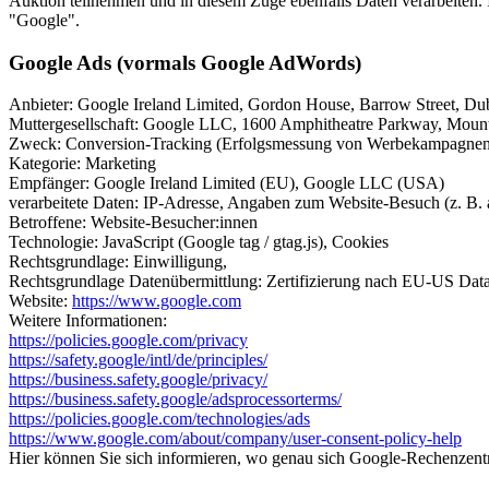
Auktion teilnehmen und in diesem Zuge ebenfalls Daten verarbeiten. In
"Google".
Google Ads (vormals Google AdWords)
Anbieter: Google Ireland Limited, Gordon House, Barrow Street, Dubl
Muttergesellschaft: Google LLC, 1600 Amphitheatre Parkway, Mou
Zweck: Conversion-Tracking (Erfolgsmessung von Werbekampagnen),
Kategorie: Marketing
Empfänger: Google Ireland Limited (EU), Google LLC (USA)
verarbeitete Daten: IP-Adresse, Angaben zum Website-Besuch (z. B. a
Betroffene: Website-Besucher:innen
Technologie: JavaScript (Google tag / gtag.js), Cookies
Rechtsgrundlage: Einwilligung,
Rechtsgrundlage Datenübermittlung: Zertifizierung nach EU-US Data
Website:
https://www.google.com
Weitere Informationen:
https://policies.google.com/privacy
https://safety.google/intl/de/principles/
https://business.safety.google/privacy/
https://business.safety.google/adsprocessorterms/
https://policies.google.com/technologies/ads
https://www.google.com/about/company/user-consent-policy-help
Hier können Sie sich informieren, wo genau sich Google-Rechenzent