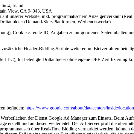
in 4, Irland
ntain View, CA 94043, USA
auf unserer Website, inkl. programmatischem Anzeigenverkauf (Real
 Drittanbieter (Demand-Side-Plattformen, Werbenetzwerke)
immung), Cookie-/Geräte-ID, Angaben zu aufgerufenen Seiteninhalten u
. zusätzliche Header-Bidding-Skripte weiterer am Bietverfahren beteilig
 LLC); für beteiligte Drittanbieter ohne eigene DPF-Zertifizierung
ren befinden:
https://www.google.com/about/datacenters/inside/location
Werbeflächen der Dienst Google Ad Manager zum Einsatz. Beim Aufruf 
e erstellt und an diesen weiterleitet. Der Ad-Server prüft die übermitt
en programmatisch über Real-Time Bidding vermarktet werden, können da